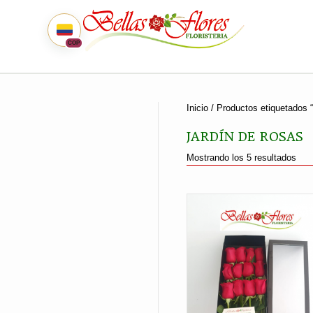
COP
Inicio
/ Productos etiquetados “
JARDÍN DE ROSAS
Ord
Mostrando los 5 resultados
por
prec
bajo
a
alto