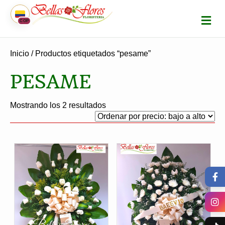
M
COP
E
N
Ú
Inicio
/ Productos etiquetados “pesame”
PESAME
Ordenado
Mostrando los 2 resultados
por
precio:
bajo
a
alto