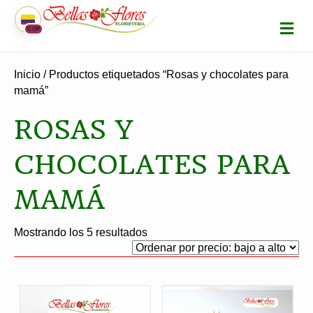
M
COP
E
N
Ú
Inicio
/ Productos etiquetados “Rosas y chocolates para
mamá”
ROSAS Y
CHOCOLATES PARA
MAMÁ
Ordenado
Mostrando los 5 resultados
por
precio:
bajo
a
alto