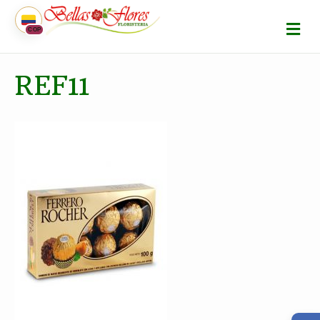
M
COP
E
N
Ú
REF11