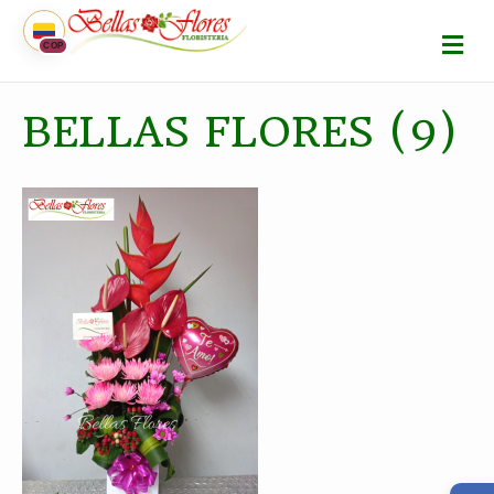
M
COP
E
N
Ú
BELLAS FLORES (9)