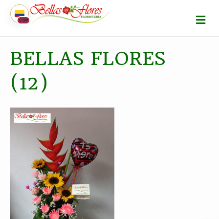
M
COP
E
N
Ú
BELLAS FLORES
(12)