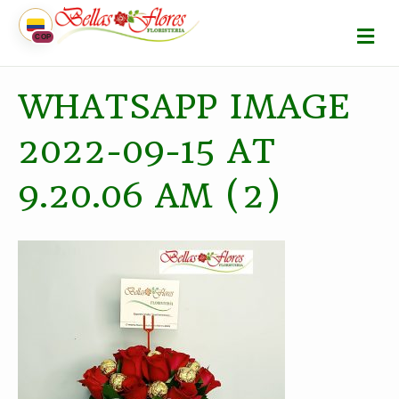
M
COP
E
N
Ú
WHATSAPP IMAGE
2022-09-15 AT
9.20.06 AM (2)