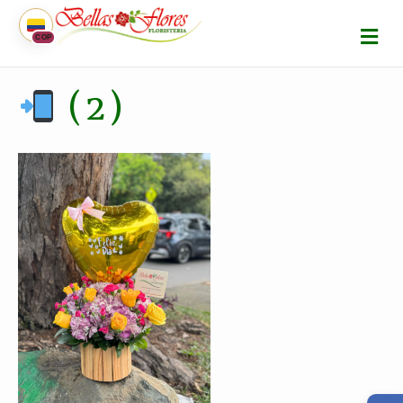
M
COP
E
N
Ú
(2)