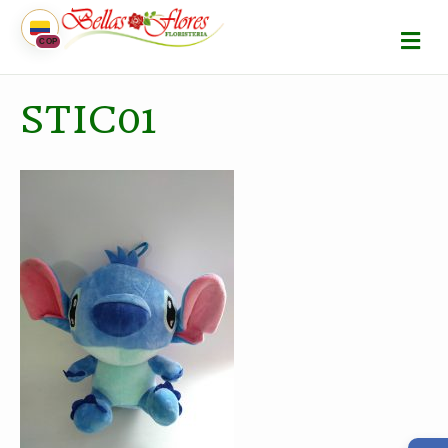
M
COP
E
N
Ú
STIC01