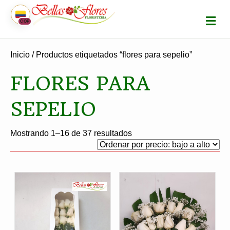
M
COP
E
N
Ú
Inicio
/ Productos etiquetados “flores para sepelio”
FLORES PARA
SEPELIO
Ordenado
Mostrando 1–16 de 37 resultados
por
precio:
bajo
a
alto