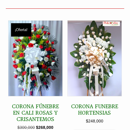
¡Oferta!
CORONA FÚNEBRE
CORONA FUNEBRE
EN CALI ROSAS Y
HORTENSIAS
CRISANTEMOS
$
248,000
El
El
$
300,000
$
268,000