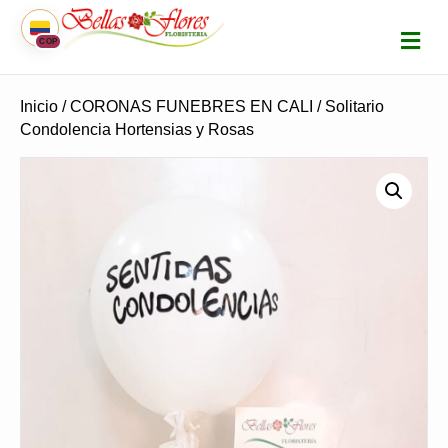
M
COP
E
N
Ú
Inicio
/
CORONAS FUNEBRES EN CALI
/ Solitario
Condolencia Hortensias y Rosas