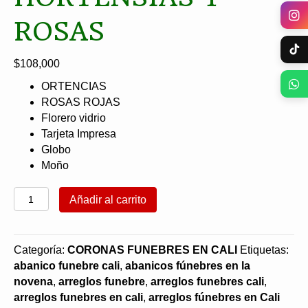
ROSAS
$
108,000
ORTENCIAS
ROSAS ROJAS
Florero vidrio
Tarjeta Impresa
Globo
Moño
Solitario
Añadir al carrito
Condolencia
Hortensias
y
Categoría:
CORONAS FUNEBRES EN CALI
Etiquetas:
Rosas
abanico funebre cali
,
abanicos fúnebres en la
cantidad
novena
,
arreglos funebre
,
arreglos funebres cali
,
arreglos funebres en cali
,
arreglos fúnebres en Cali