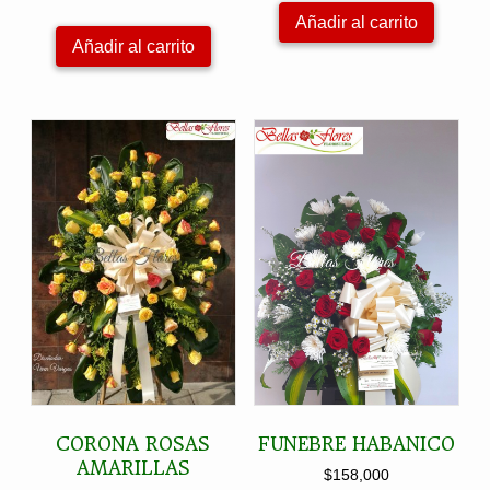
precio
precio
Añadir al carrito
original
actual
Añadir al carrito
era:
es:
$300,000.
$268,000.
CORONA ROSAS
FUNEBRE HABANICO
AMARILLAS
$
158,000