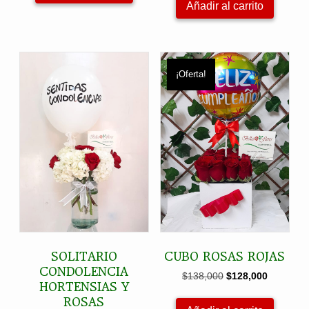
Añadir al carrito
¡Oferta!
SOLITARIO
CUBO ROSAS ROJAS
CONDOLENCIA
El
El
$
138,000
$
128,000
HORTENSIAS Y
precio
precio
ROSAS
original
actual