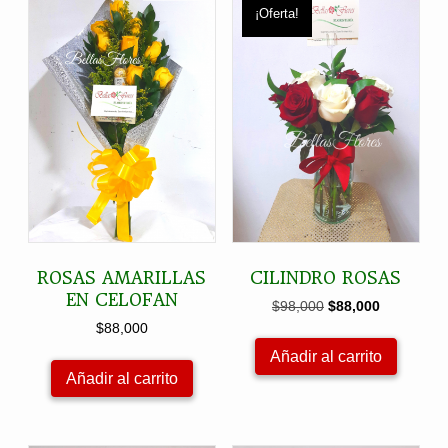
¡Oferta!
ROSAS AMARILLAS
CILINDRO ROSAS
EN CELOFAN
El
El
$
98,000
$
88,000
precio
precio
$
88,000
original
actual
Añadir al carrito
era:
es:
Añadir al carrito
$98,000.
$88,000.