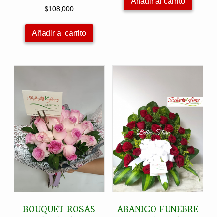
Añadir al carrito
era:
es:
$
108,000
$138,000.
$128,000
Añadir al carrito
BOUQUET ROSAS
ABANICO FUNEBRE