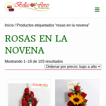
M
COP
E
N
Ú
Inicio
/ Productos etiquetados “rosas en la novena”
ROSAS EN LA
NOVENA
Ordenado
Mostrando 1–16 de 103 resultados
por
precio:
bajo
a
alto