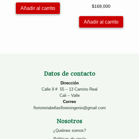
original
actual
$
168,000
Añadir al carrito
era:
es:
$88,000.
$78,000.
Añadir al carrito
Datos de contacto
Dirección
Calle 9 # 55 – 13 Camino Real
Cali – Valle
Correo
floristeriabellasfloresingenio@gmail.com
Nosotros
¿Quiénes somos?
Políticas de envío