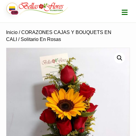
M
COP
E
N
Ú
Inicio
/
CORAZONES CAJAS Y BOUQUETS EN
CALI
/ Solitario En Rosas