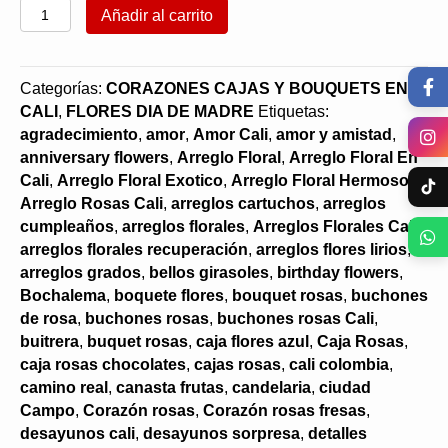
Solitario
Añadir al carrito
En
Rosas
cantidad
Categorías:
CORAZONES CAJAS Y BOUQUETS EN
CALI
,
FLORES DIA DE MADRE
Etiquetas:
agradecimiento
,
amor
,
Amor Cali
,
amor y amistad
,
anniversary flowers
,
Arreglo Floral
,
Arreglo Floral En
Cali
,
Arreglo Floral Exotico
,
Arreglo Floral Hermoso
,
Arreglo Rosas Cali
,
arreglos cartuchos
,
arreglos
cumpleaños
,
arreglos florales
,
Arreglos Florales Cali
,
arreglos florales recuperación
,
arreglos flores lirios
,
arreglos grados
,
bellos girasoles
,
birthday flowers
,
Bochalema
,
boquete flores
,
bouquet rosas
,
buchones
de rosa
,
buchones rosas
,
buchones rosas Cali
,
buitrera
,
buquet rosas
,
caja flores azul
,
Caja Rosas
,
caja rosas chocolates
,
cajas rosas
,
cali colombia
,
camino real
,
canasta frutas
,
candelaria
,
ciudad
Campo
,
Corazón rosas
,
Corazón rosas fresas
,
desayunos cali
,
desayunos sorpresa
,
detalles