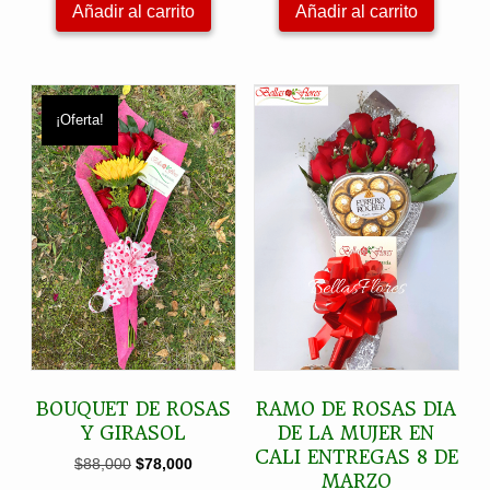
Añadir al carrito
Añadir al carrito
¡Oferta!
BOUQUET DE ROSAS
RAMO DE ROSAS DIA
Y GIRASOL
DE LA MUJER EN
CALI ENTREGAS 8 DE
El
El
$
88,000
$
78,000
MARZO
precio
precio