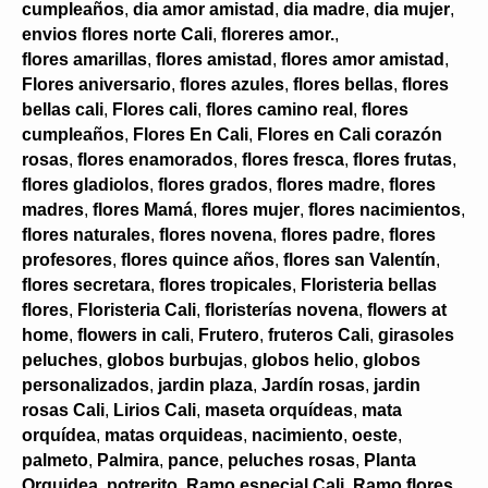
cumpleaños
,
dia amor amistad
,
dia madre
,
dia mujer
,
envios flores norte Cali
,
floreres amor.
,
flores amarillas
,
flores amistad
,
flores amor amistad
,
Flores aniversario
,
flores azules
,
flores bellas
,
flores
bellas cali
,
Flores cali
,
flores camino real
,
flores
cumpleaños
,
Flores En Cali
,
Flores en Cali corazón
rosas
,
flores enamorados
,
flores fresca
,
flores frutas
,
flores gladiolos
,
flores grados
,
flores madre
,
flores
madres
,
flores Mamá
,
flores mujer
,
flores nacimientos
,
flores naturales
,
flores novena
,
flores padre
,
flores
profesores
,
flores quince años
,
flores san Valentín
,
flores secretara
,
flores tropicales
,
Floristeria bellas
flores
,
Floristeria Cali
,
floristerías novena
,
flowers at
home
,
flowers in cali
,
Frutero
,
fruteros Cali
,
girasoles
peluches
,
globos burbujas
,
globos helio
,
globos
personalizados
,
jardin plaza
,
Jardín rosas
,
jardin
rosas Cali
,
Lirios Cali
,
maseta orquídeas
,
mata
orquídea
,
matas orquideas
,
nacimiento
,
oeste
,
palmeto
,
Palmira
,
pance
,
peluches rosas
,
Planta
Orquidea
,
potrerito
,
Ramo especial Cali
,
Ramo flores
,