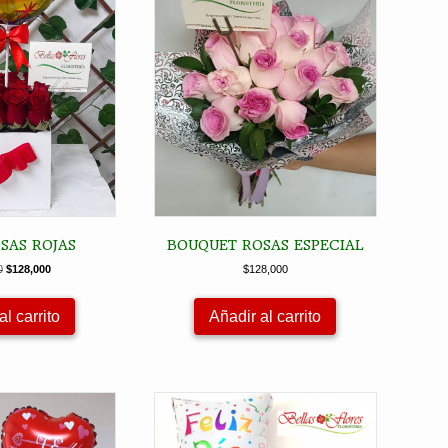
SAS ROJAS
BOUQUET ROSAS ESPECIAL
El
El
0
$
128,000
$
128,000
precio
precio
original
actual
al carrito
Añadir al carrito
era:
es:
$138,000.
$128,000.