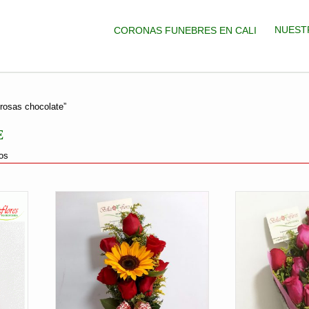
NUEST
CORONAS FUNEBRES EN CALI
rosas chocolate”
E
Ordenado
os
por
precio:
bajo
a
alto