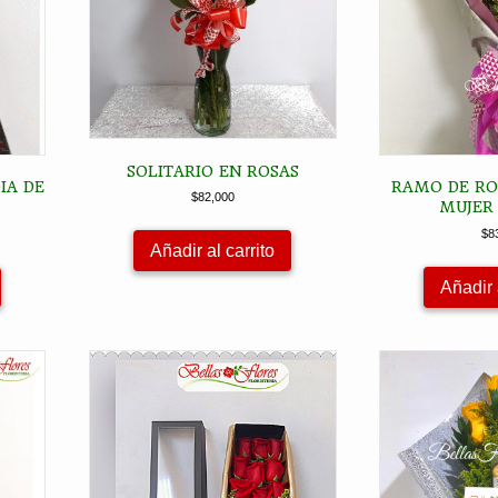
SOLITARIO EN ROSAS
IA DE
RAMO DE ROS
$
82,000
MUJER 
$
8
Añadir al carrito
Añadir 