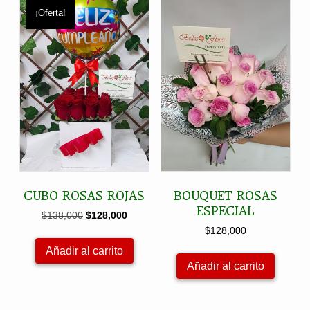
¡Oferta!
CUBO ROSAS ROJAS
BOUQUET ROSAS
ESPECIAL
El
El
$
138,000
$
128,000
precio
precio
$
128,000
original
actual
Añadir al carrito
era:
es:
Añadir al carrito
$138,000.
$128,000.