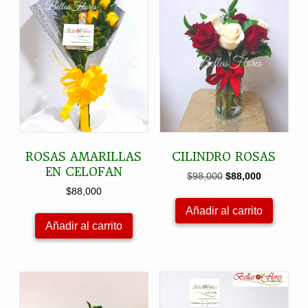
ROSAS AMARILLAS
CILINDRO ROSAS
EN CELOFAN
El
El
$
98,000
$
88,000
precio
precio
$
88,000
original
actual
Añadir al carrito
era:
es:
Añadir al carrito
$98,000.
$88,000.