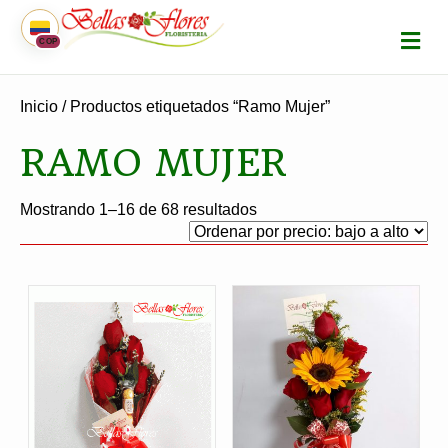
M
COP
E
N
Ú
Inicio
/ Productos etiquetados “Ramo Mujer”
RAMO MUJER
Ordenado
Mostrando 1–16 de 68 resultados
por
precio:
bajo
a
alto