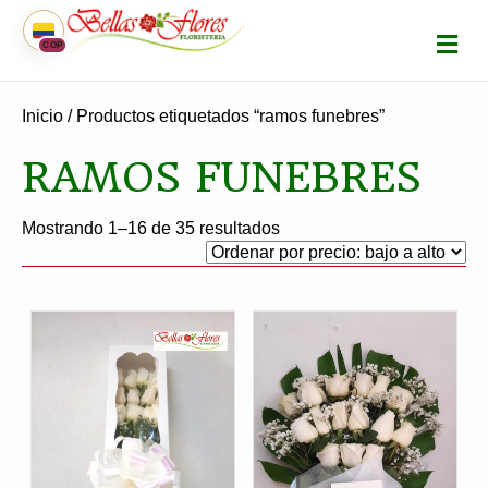
M
COP
E
N
Ú
Inicio
/ Productos etiquetados “ramos funebres”
RAMOS FUNEBRES
Ordenado
Mostrando 1–16 de 35 resultados
por
precio:
bajo
a
alto