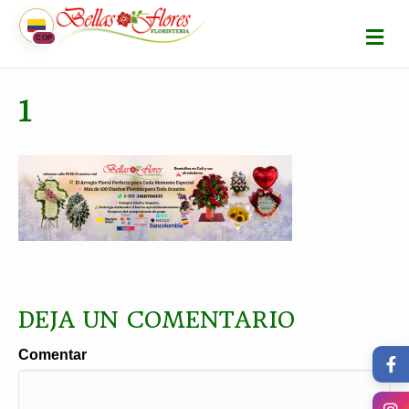
M
COP
E
N
Ú
1
DEJA UN COMENTARIO
Comentar