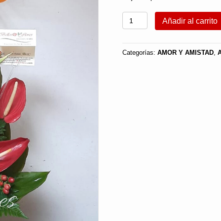
Arreglo
Añadir al carrito
Tropical
En
Cali
cantidad
Categorías:
AMOR Y AMISTAD
,