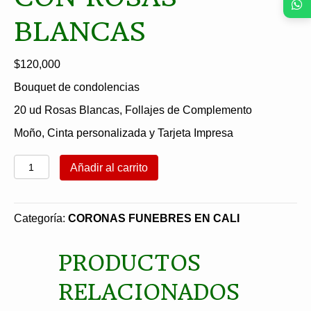
BLANCAS
$
120,000
Bouquet de condolencias
20 ud Rosas Blancas, Follajes de Complemento
Moño, Cinta personalizada y Tarjeta Impresa
Bouquet
Añadir al carrito
de
Condolencias
con
Categoría:
CORONAS FUNEBRES EN CALI
Rosas
Blancas
PRODUCTOS
cantidad
RELACIONADOS