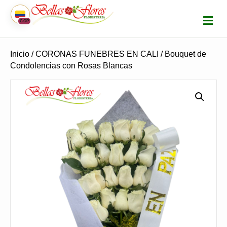
M
COP
E
N
Ú
Inicio
/
CORONAS FUNEBRES EN CALI
/ Bouquet de
Condolencias con Rosas Blancas