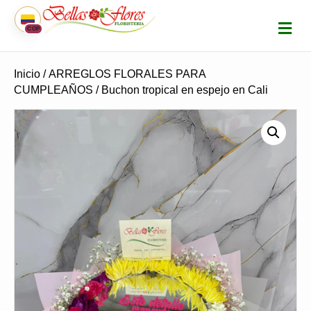
M
COP
E
N
Ú
Inicio
/
ARREGLOS FLORALES PARA
CUMPLEAÑOS
/ Buchon tropical en espejo en Cali