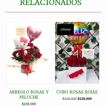
RELACIONADOS
¡Oferta!
ARREGLO ROSAS Y
CUBO ROSAS ROJAS
PELUCHE
El
El
$
138,000
$
128,000
precio
precio
$
158,000