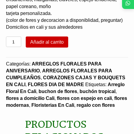
papel coreano, moño
tarjeta personalizada.
(color de fores y decoracion a disponiblidad, preguntar)
Domicilios en cali y sus alrededores
Buchon
Añadir al carrito
tropical
en
espejo
Categorías:
ARREGLOS FLORALES PARA
en
ANIVERSARIO
,
ARREGLOS FLORALES PARA
Cali
CUMPLEAÑOS
,
CORAZONES CAJAS Y BOUQUETS
cantidad
EN CALI
,
FLORES DIA DE MADRE
Etiquetas:
Arreglo
Floral En Cali
,
buchon de flores
,
buchón tropical
,
flores a domicilio Cali
,
flores con espejo en cali
,
flores
modernas
,
Floristerias En Cali
,
regalo con flores
PRODUCTOS