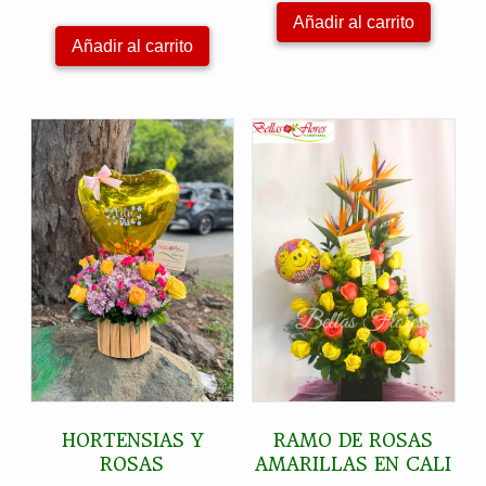
original
actual
Añadir al carrito
era:
es:
Añadir al carrito
$138,000.
$128,000
HORTENSIAS Y
RAMO DE ROSAS
ROSAS
AMARILLAS EN CALI