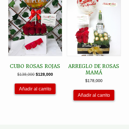
CUBO ROSAS ROJAS
ARREGLO DE ROSAS
MAMÁ
El
El
$
138,000
$
128,000
precio
precio
$
178,000
original
actual
Añadir al carrito
era:
es:
Añadir al carrito
$138,000.
$128,000.