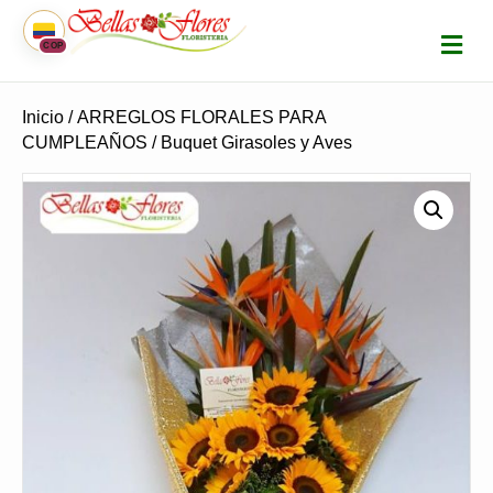
M
COP
E
N
Ú
Inicio
/
ARREGLOS FLORALES PARA
CUMPLEAÑOS
/ Buquet Girasoles y Aves