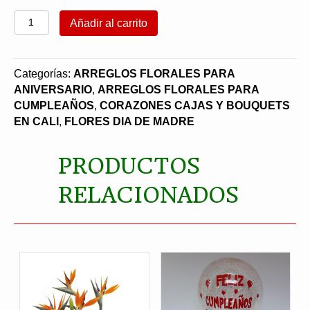
Buquet
Añadir al carrito
Girasoles
y
Aves
Categorías:
ARREGLOS FLORALES PARA
cantidad
ANIVERSARIO
,
ARREGLOS FLORALES PARA
CUMPLEAÑOS
,
CORAZONES CAJAS Y BOUQUETS
EN CALI
,
FLORES DIA DE MADRE
PRODUCTOS
RELACIONADOS