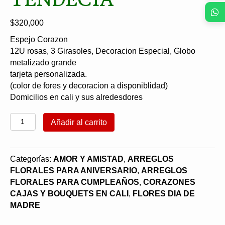
$
320,000
Espejo Corazon
12U rosas, 3 Girasoles, Decoracion Especial, Globo
metalizado grande
tarjeta personalizada.
(color de fores y decoracion a disponiblidad)
Domicilios en cali y sus alredesdores
Corazon
Añadir al carrito
espejo
en
rosas
Categorías:
AMOR Y AMISTAD
,
ARREGLOS
y
FLORALES PARA ANIVERSARIO
,
ARREGLOS
giraosles
FLORALES PARA CUMPLEAÑOS
,
CORAZONES
TENDECIA
CAJAS Y BOUQUETS EN CALI
,
FLORES DIA DE
cantidad
MADRE