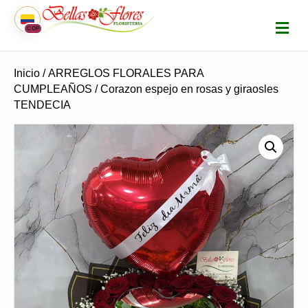
M
COP
E
N
Ú
Inicio
/
ARREGLOS FLORALES PARA
CUMPLEAÑOS
/ Corazon espejo en rosas y giraosles
TENDECIA