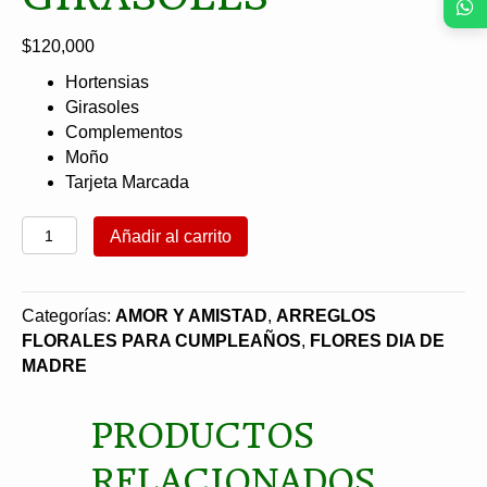
$
120,000
Hortensias
Girasoles
Complementos
Moño
Tarjeta Marcada
Ramo
Añadir al carrito
de
Hortensias
y
Categorías:
AMOR Y AMISTAD
,
ARREGLOS
Girasoles
FLORALES PARA CUMPLEAÑOS
,
FLORES DIA DE
cantidad
MADRE
PRODUCTOS
RELACIONADOS