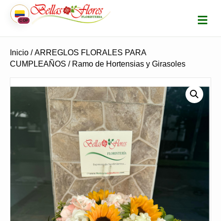
M
COP
E
N
Ú
Inicio
/
ARREGLOS FLORALES PARA
CUMPLEAÑOS
/ Ramo de Hortensias y Girasoles