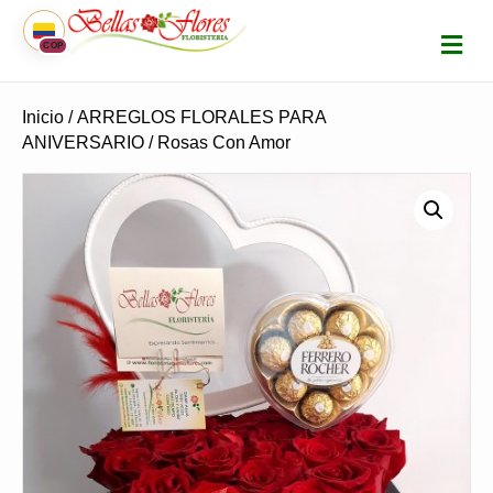
M
COP
E
N
Ú
Inicio
/
ARREGLOS FLORALES PARA
ANIVERSARIO
/ Rosas Con Amor