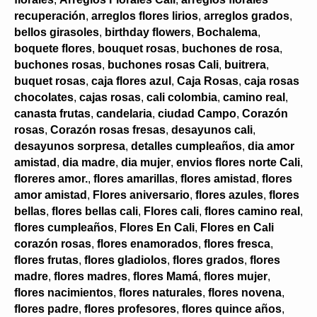
recuperación
,
arreglos flores lirios
,
arreglos grados
,
bellos girasoles
,
birthday flowers
,
Bochalema
,
boquete flores
,
bouquet rosas
,
buchones de rosa
,
buchones rosas
,
buchones rosas Cali
,
buitrera
,
buquet rosas
,
caja flores azul
,
Caja Rosas
,
caja rosas
chocolates
,
cajas rosas
,
cali colombia
,
camino real
,
canasta frutas
,
candelaria
,
ciudad Campo
,
Corazón
rosas
,
Corazón rosas fresas
,
desayunos cali
,
desayunos sorpresa
,
detalles cumpleaños
,
dia amor
amistad
,
dia madre
,
dia mujer
,
envios flores norte Cali
,
floreres amor.
,
flores amarillas
,
flores amistad
,
flores
amor amistad
,
Flores aniversario
,
flores azules
,
flores
bellas
,
flores bellas cali
,
Flores cali
,
flores camino real
,
flores cumpleaños
,
Flores En Cali
,
Flores en Cali
corazón rosas
,
flores enamorados
,
flores fresca
,
flores frutas
,
flores gladiolos
,
flores grados
,
flores
madre
,
flores madres
,
flores Mamá
,
flores mujer
,
flores nacimientos
,
flores naturales
,
flores novena
,
flores padre
,
flores profesores
,
flores quince años
,