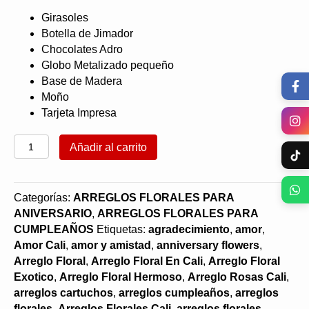
Girasoles
Botella de Jimador
Chocolates Adro
Globo Metalizado pequeño
Base de Madera
Moño
Tarjeta Impresa
Cubo
Añadir al carrito
Girasoles
para
papá
Categorías:
ARREGLOS FLORALES PARA
cantidad
ANIVERSARIO
,
ARREGLOS FLORALES PARA
CUMPLEAÑOS
Etiquetas:
agradecimiento
,
amor
,
Amor Cali
,
amor y amistad
,
anniversary flowers
,
Arreglo Floral
,
Arreglo Floral En Cali
,
Arreglo Floral
Exotico
,
Arreglo Floral Hermoso
,
Arreglo Rosas Cali
,
arreglos cartuchos
,
arreglos cumpleaños
,
arreglos
florales
,
Arreglos Florales Cali
,
arreglos florales