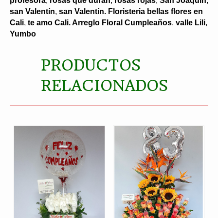
profesora
,
rosas que duran
,
rosas rojas
,
San Joaquín
,
san Valentín
,
san Valentín. Floristeria bellas flores en
Cali
,
te amo Cali. Arreglo Floral Cumpleaños
,
valle Lili
,
Yumbo
PRODUCTOS
RELACIONADOS