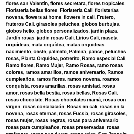
flores san Valentín
,
flores secretara
,
flores tropicales
,
Floristeria bellas flores
,
Floristeria Cali
,
floristerías
novena
,
flowers at home
,
flowers in cali
,
Frutero
,
fruteros Cali
,
girasoles peluches
,
globos burbujas
,
globos helio
,
globos personalizados
,
jardin plaza
,
Jardín rosas
,
jardin rosas Cali
,
Lirios Cali
,
maseta
orquídeas
,
mata orquídea
,
matas orquideas
,
nacimiento
,
oeste
,
palmeto
,
Palmira
,
pance
,
peluches
rosas
,
Planta Orquidea
,
potrerito
,
Ramo especial Cali
,
Ramo flores
,
Ramo Mujer
,
Ramo Rosas
,
ramo rosas
colores
,
ramos amarillos
,
ramos aniversario
,
Ramos
cumpleaños
,
ramos flores
,
ramos novena
,
roamos
conquista
,
rosas amarillas
,
rosas amistad
,
rosas
amor
,
rosas bella bestia
,
rosas bellas
,
Rosas Cali
,
rosas chocolate
,
Rosas chocolates mamá
,
rosas con
virgen
,
rosas conciliación
,
Rosas en cali
,
rosas en la
novena
,
rosas eternas
,
rosas Fucsia
,
rosas girasoles
,
rosas mujer
,
rosas negras
,
rosas para aniversario
,
rosas para cumpleaños
,
rosas preservadas
,
rosas