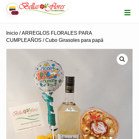
M
COP
E
N
Ú
Inicio
/
ARREGLOS FLORALES PARA
CUMPLEAÑOS
/ Cubo Girasoles para papá